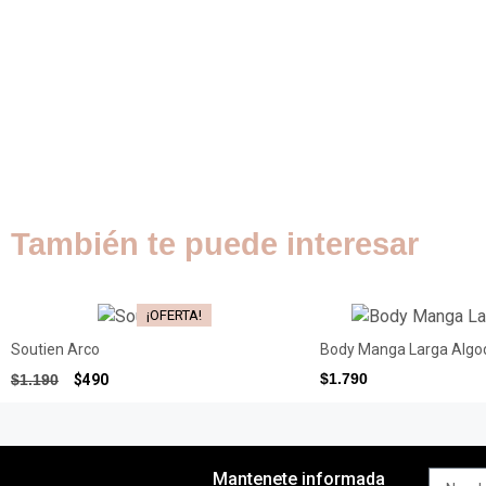
También te puede interesar
¡OFERTA!
Soutien Arco
Body Manga Larga Algo
$
490
$
1.790
$
1.190
Mantenete informada