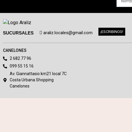
¡ESCRIBINOS!
araliz.locales@gmail.com
SUCURSALES
CANELONES
2 682 77 96
099 55 15 16
Av. Giannattasio km21 local 7C
Costa Urbana Shopping
Canelones