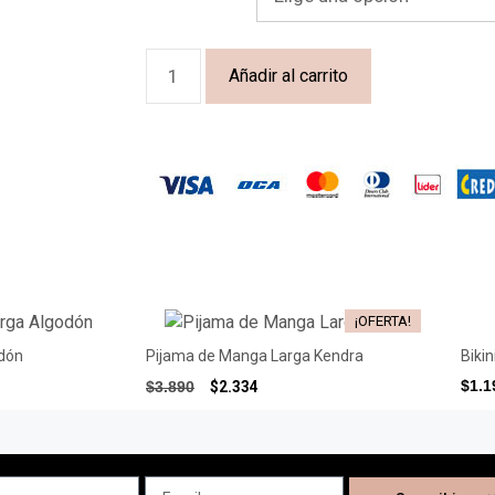
Añadir al carrito
¡OFERTA!
dón
Pijama de Manga Larga Kendra
Biki
$
2.334
$
1.1
$
3.890