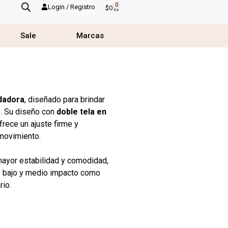
0
Login / Registro
$
0
Sale
Marcas
dadora
, diseñado para brindar
o. Su diseño con
doble tela en
rece un ajuste firme y
 movimiento.
mayor estabilidad y comodidad,
de bajo y medio impacto como
rio.