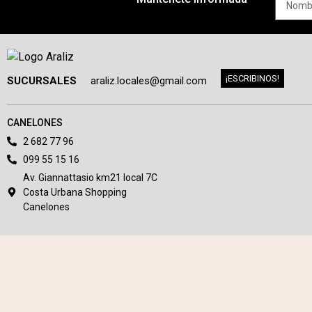
¡ESCRIBINOS!
SUCURSALES
araliz.locales@gmail.com
CANELONES
2 682 77 96
099 55 15 16
Av. Giannattasio km21 local 7C
Costa Urbana Shopping
Canelones