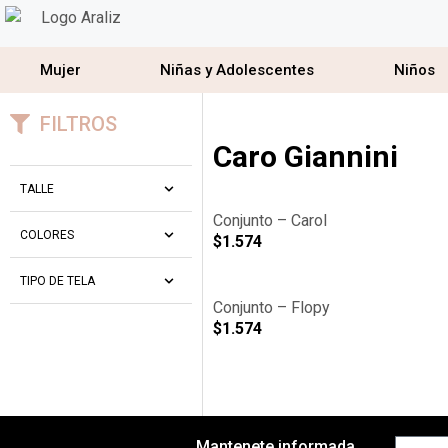
Mujer
Niñas y Adolescentes
Niños
FILTROS
Caro Giannini
TALLE
Conjunto – Carol
COLORES
$
1.574
TIPO DE TELA
Conjunto – Flopy
$
1.574
Mantenete informada