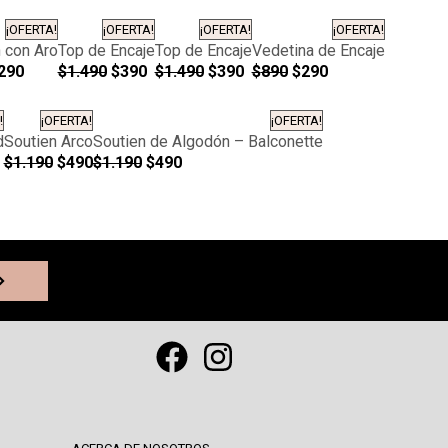
¡OFERTA!
¡OFERTA!
¡OFERTA!
¡OFERTA!
 con Aro
Top de Encaje
Top de Encaje
Vedetina de Encaje
290
$
1.490
$
390
$
1.490
$
390
$
890
$
290
!
¡OFERTA!
¡OFERTA!
d
Soutien Arco
Soutien de Algodón – Balconette
$
1.190
$
490
$
1.190
$
490