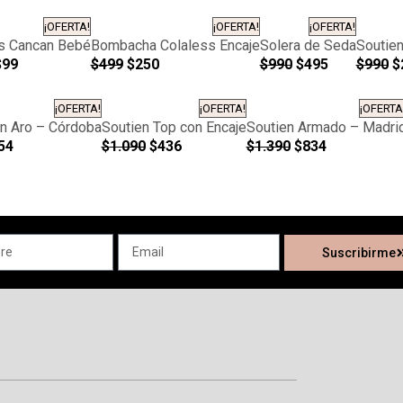
¡OFERTA!
¡OFERTA!
¡OFERTA!
s Cancan Bebé
Bombacha Colaless Encaje
Solera de Seda
Soutien
$
99
$
499
$
250
$
990
$
495
$
990
$
¡OFERTA!
¡OFERTA!
¡OFERTA
on Aro – Córdoba
Soutien Top con Encaje
Soutien Armado – Madri
54
$
1.090
$
436
$
1.390
$
834
Suscribirme