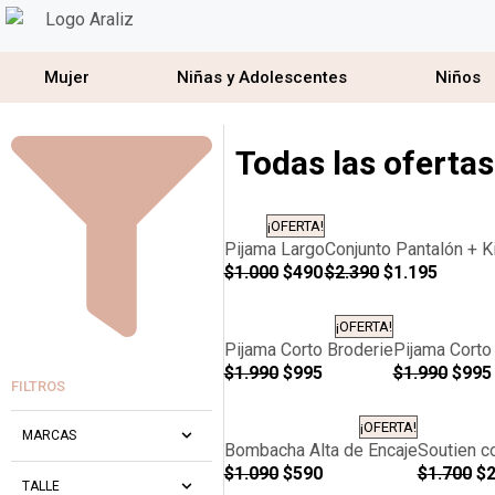
Mujer
Niñas y Adolescentes
Niños
Todas las ofertas
¡OFERTA!
Pijama Largo
Conjunto Pantalón + 
$
1.000
$
490
$
2.390
$
1.195
¡OFERTA!
Pijama Corto Broderie
Pijama Corto
$
1.990
$
995
$
1.990
$
995
FILTROS
¡OFERTA!
MARCAS
Bombacha Alta de Encaje
Soutien c
$
1.090
$
590
$
1.700
$
TALLE