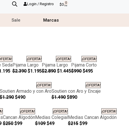
0
Login / Registro
$
0
Sale
Marcas
OFERTA!
¡OFERTA!
¡OFERTA!
¡OFERTA!
e Seda
Pijama Largo
Pijama Largo
Pijama Corto
1.195
$
2.390
$
1.195
$
2.890
$
1.445
$
990
$
495
¡OFERTA!
¡OFERTA!
Soutien Armado y con Aro
Soutien con Aro y Encaje
$
1.290
$
490
$
1.490
$
890
A!
¡OFERTA!
¡OFERTA!
¡OFERTA!
as
Cancan Algodón
Medias Colegial
Medias Cancan Algodón
9
$
250
$
99
$
109
$
49
$
215
$
99