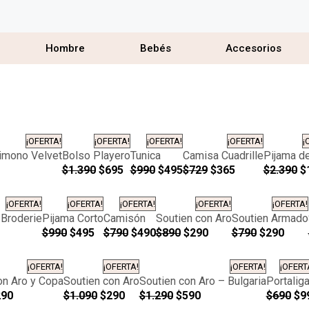
Hombre
Bebés
Accesorios
¡OFERTA!
¡OFERTA!
¡OFERTA!
¡OFERTA!
¡
Kimono Velvet
Bolso Playero
Tunica
Camisa Cuadrille
Pijama d
$
1.390
$
695
$
990
$
495
$
729
$
365
$
2.390
$
¡OFERTA!
¡OFERTA!
¡OFERTA!
¡OFERTA!
¡OFERTA!
 Broderie
Pijama Corto
Camisón
Soutien con Aro
Soutien Armado
$
990
$
495
$
790
$
490
$
890
$
290
$
790
$
290
¡OFERTA!
¡OFERTA!
¡OFERTA!
¡OFERT
on Aro y Copa
Soutien con Aro
Soutien con Aro – Bulgaria
Portalig
290
$
1.090
$
290
$
1.290
$
590
$
690
$
9