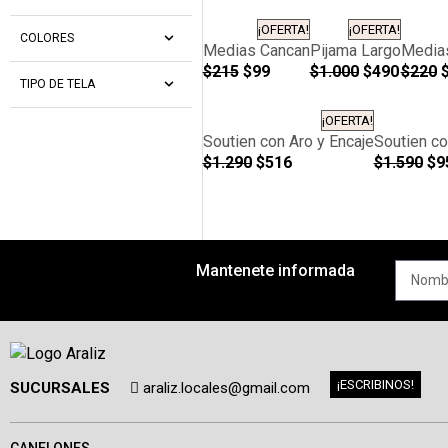
¡OFERTA!
¡OFERTA!
COLORES
Medias Cancan
Pijama Largo
Media
$
215
$
99
$
1.000
$
490
$
220
TIPO DE TELA
¡OFERTA!
Soutien con Aro y Encaje
Soutien c
$
1.290
$
516
$
1.590
$
9
Mantenete informada
¡ESCRIBINOS!
SUCURSALES
araliz.locales@gmail.com
CANELONES