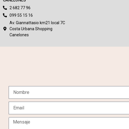
2 682 77 96
099 55 15 16
Av. Giannattasio km21 local 7C
Costa Urbana Shopping
Canelones