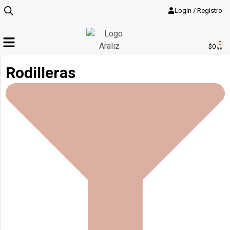
Login / Registro
0
$
0
Rodilleras