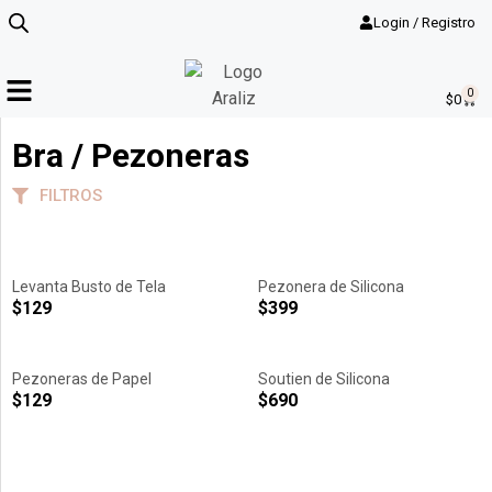
Login / Registro
0
$
0
Bra / Pezoneras
FILTROS
Levanta Busto de Tela
Pezonera de Silicona
$
129
$
399
Pezoneras de Papel
Soutien de Silicona
$
129
$
690